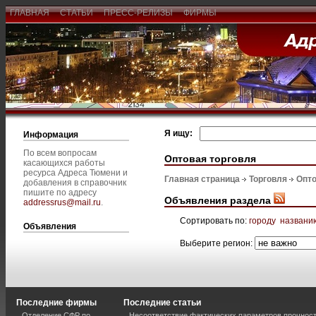
ГЛАВНАЯ
СТАТЬИ
ПРЕСС-РЕЛИЗЫ
ФИРМЫ
Я ищу:
Информация
По всем вопросам
Оптовая торговля
касающихся работы
ресурса Адреса Тюмени и
Главная страница
Торговля
Опто
добавления в справочник
пишите по адресу
Объявления раздела
addressrus@mail.ru
.
Сортировать по:
городу
названи
Объявления
Выберите регион:
Последние фирмы
Последние статьи
Отделение СФР по
Несоответствие фактических параметров прочнос