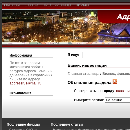
ГЛАВНАЯ
СТАТЬИ
ПРЕСС-РЕЛИЗЫ
ФИРМЫ
Я ищу:
Информация
По всем вопросам
Банки, инвестиции
касающихся работы
ресурса Адреса Тюмени и
Главная страница
Бизнес, финан
добавления в справочник
пишите по адресу
Объявления раздела
addressrus@mail.ru
.
Сортировать по:
городу
назван
Объявления
Выберите регион:
Последние фирмы
Последние статьи
Отделение СФР по
Несоответствие фактических параметров прочнос