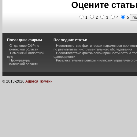
Оцените стать
1
2
3
4
5
Последние фирмы
Последние статьи
Отделение СФР по
Несоответствие фактических параметров прочнос
Тюменской области
по результатам инструментального обследования
Тюменский областной
Несоответствие фактической прочности бетона тр
суд
однородности
Прокуратура
Развлекательные центры и иллюзия управляемого
Тюменской области
© 2013-
2026
Адреса Тюмени