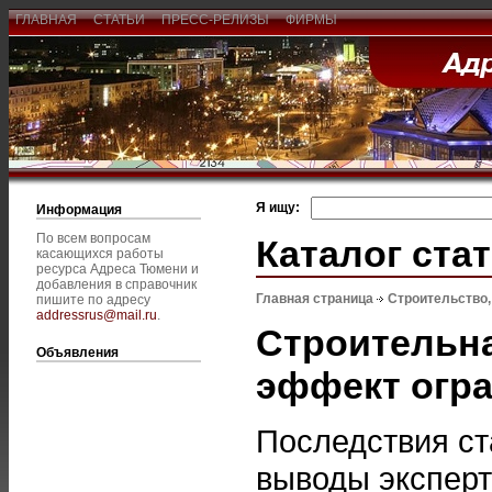
ГЛАВНАЯ
СТАТЬИ
ПРЕСС-РЕЛИЗЫ
ФИРМЫ
Я ищу:
Информация
По всем вопросам
Каталог ста
касающихся работы
ресурса Адреса Тюмени и
добавления в справочник
Главная страница
Строительство
пишите по адресу
addressrus@mail.ru
.
Строительна
Объявления
эффект огр
Последствия ст
выводы эксперт