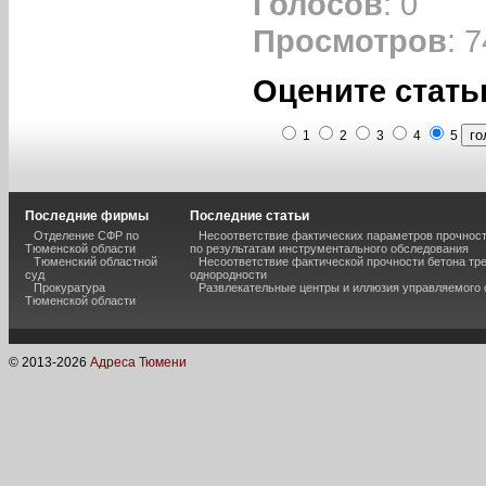
Голосов
: 0
Просмотров
: 7
Оцените стать
1
2
3
4
5
Последние фирмы
Последние статьи
Отделение СФР по
Несоответствие фактических параметров прочнос
Тюменской области
по результатам инструментального обследования
Тюменский областной
Несоответствие фактической прочности бетона тр
суд
однородности
Прокуратура
Развлекательные центры и иллюзия управляемого
Тюменской области
© 2013-
2026
Адреса Тюмени