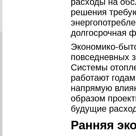
расходы на обс
решения требую
энергопотребл
долгосрочная ф
Экономико-быто
повседневных з
Системы отопле
работают годами
напрямую влия
образом проект
будущие расхо
Ранняя эк