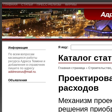
ГЛАВНАЯ
СТАТЬИ
ПРЕСС-РЕЛИЗЫ
ФИРМЫ
Я ищу:
Информация
По всем вопросам
Каталог ста
касающихся работы
ресурса Адреса Тюмени и
добавления в справочник
Главная страница
Строительство
пишите по адресу
addressrus@mail.ru
.
Проектирова
Объявления
расходов
Механизм проек
решения приобр