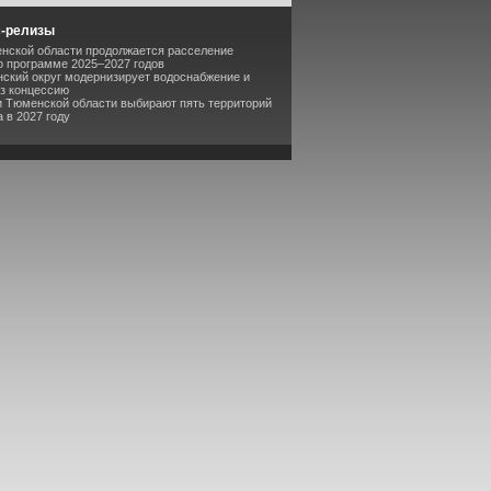
с-релизы
енской области продолжается расселение
о программе 2025–2027 годов
нский округ модернизирует водоснабжение и
з концессию
и Тюменской области выбирают пять территорий
 в 2027 году