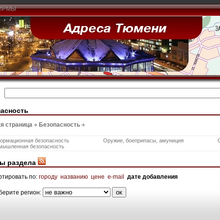
ИРМЫ
пасность
я страница
Безопасность
ормационная безопасность
Оружие, боеприпасы, амуниция
мышленная безопасность
ы раздела
ртировать по:
городу
названию
цене
e-mail
дате добавления
берите регион: