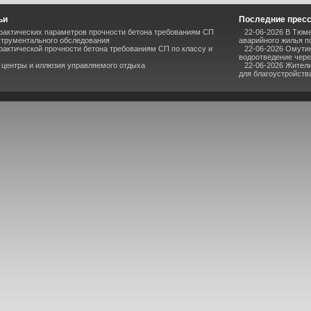
ьи
Последние прес
фактических параметров прочности бетона требованиям СП
22-06-2026 В Тюм
струментального обследования
аварийного жилья п
актической прочности бетона требованиям СП по классу и
22-06-2026 Омути
водоотведение чере
 центры и иллюзия управляемого отдыха
22-06-2026 Жител
для благоустройства