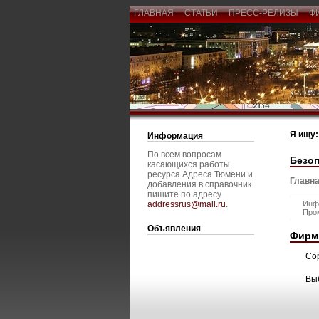
ГЛАВНАЯ
СТАТЬИ
ПРЕСС-РЕЛИЗЫ
Ф
Я ищу:
Информация
По всем вопросам
Безо
касающихся работы
ресурса Адреса Тюмени и
Главна
добавления в справочник
пишите по адресу
addressrus@mail.ru
.
Инф
Про
Объявления
Фирм
Со
Вы